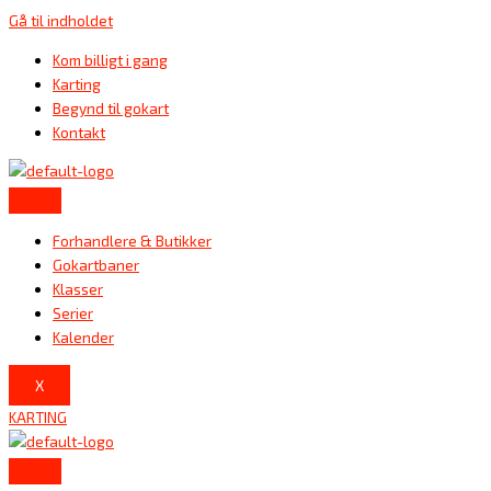
Gå til indholdet
Kom billigt i gang
Karting
Begynd til gokart
Kontakt
Forhandlere & Butikker
Gokartbaner
Klasser
Serier
Kalender
X
KARTING