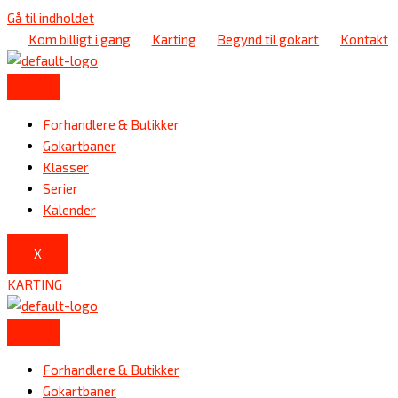
Gå til indholdet
Kom billigt i gang
Karting
Begynd til gokart
Kontakt
Forhandlere & Butikker
Gokartbaner
Klasser
Serier
Kalender
X
KARTING
Forhandlere & Butikker
Gokartbaner