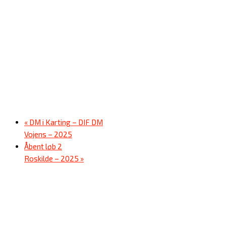
«
DM i Karting – DIF DM
Vojens – 2025
Åbent løb 2
Roskilde – 2025
»