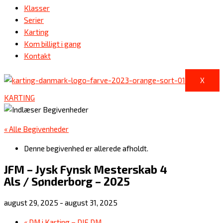
Klasser
Serier
Karting
Kom billigt i gang
Kontakt
X
KARTING
« Alle Begivenheder
Denne begivenhed er allerede afholdt.
JFM – Jysk Fynsk Mesterskab 4
Als / Sønderborg – 2025
august 29, 2025
-
august 31, 2025
«
DM i Karting – DIF DM