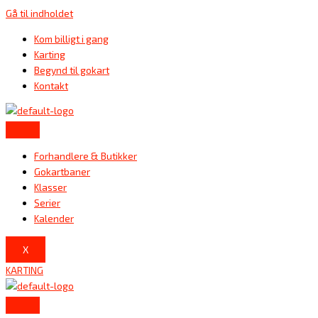
Gå til indholdet
Kom billigt i gang
Karting
Begynd til gokart
Kontakt
Forhandlere & Butikker
Gokartbaner
Klasser
Serier
Kalender
X
KARTING