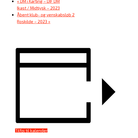
«
DM i Karting – DIF DM
Ikast / Midtjysk – 2023
Åbent klub- og venskabsløb 2
Roskilde – 2023
»
Tilføj til kalender