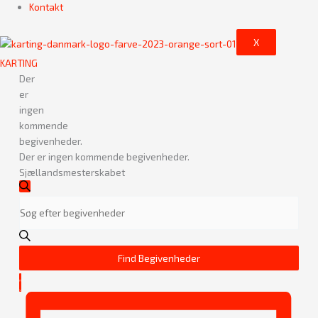
Kontakt
X
KARTING
Der
er
ingen
kommende
begivenheder.
Der er ingen kommende begivenheder.
Sjællandsmesterskabet
Begivenheder
Søg
Søgning
Skriv
efter
begivenheder
og
nøgleord.
visninger
Søg
Navigation
efter
Find Begivenheder
Begivenheder
Begivenhed
på
Liste
Visninger
nøgleord.
Navigation