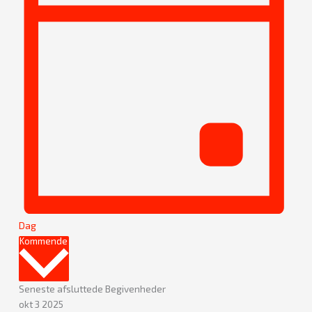
Dag
Vælg
Kommende
dato.
Seneste afsluttede Begivenheder
okt
3
2025