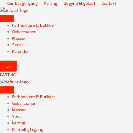
Gå
Kom billigt i gang
Karting
Begynd til gokart
Kontakt
til
indholdet
Forhandlere & Butikker
Gokartbaner
Klasser
Serier
Kalender
X
KARTING
Forhandlere & Butikker
Gokartbaner
Klasser
Serier
Karting
Kom billigt i gang