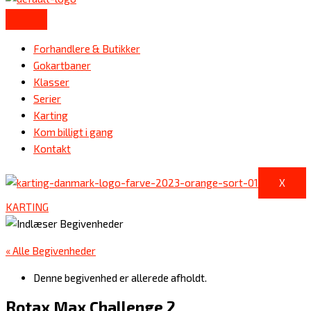
Forhandlere & Butikker
Gokartbaner
Klasser
Serier
Karting
Kom billigt i gang
Kontakt
X
KARTING
« Alle Begivenheder
Denne begivenhed er allerede afholdt.
Rotax Max Challenge 2