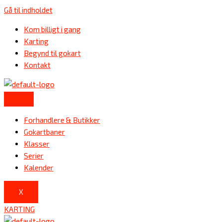
Gå til indholdet
Kom billigt i gang
Karting
Begynd til gokart
Kontakt
Forhandlere & Butikker
Gokartbaner
Klasser
Serier
Kalender
X
KARTING