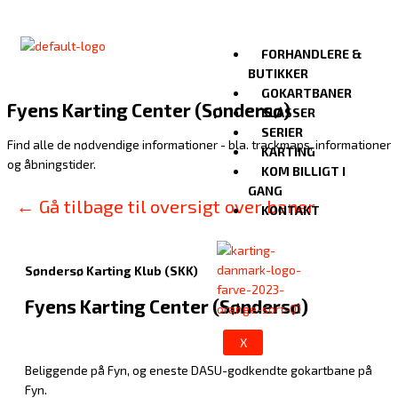
Gå
til
indholdet
FORHANDLERE &
BUTIKKER
GOKARTBANER
Fyens Karting Center (Søndersø)
KLASSER
SERIER
Find alle de nødvendige informationer - bla. trackmaps, informationer
KARTING
og åbningstider.
KOM BILLIGT I
GANG
← Gå tilbage til oversigt over baner
KONTAKT
Søndersø Karting Klub (SKK)
Fyens Karting Center (Søndersø)
X
Beliggende på Fyn, og eneste DASU-godkendte gokartbane på
Fyn.