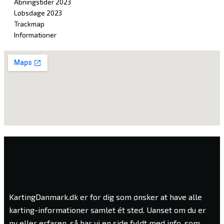
Åbningstider 2023
Løbsdage 2023
Trackmap
Informationer
KartingDanmark.dk er for dig som ønsker at have alle
karting-informationer samlet ét sted. Uanset om du er
ny eller erfaren, så har vi en side fyldt med info, som,