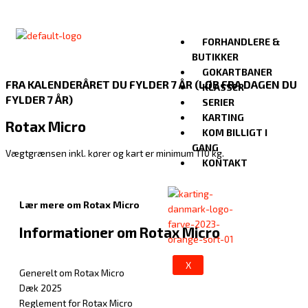
Gå
til
indholdet
FORHANDLERE &
BUTIKKER
GOKARTBANER
FRA KALENDERÅRET DU FYLDER 7 ÅR (LØB FRA DAGEN DU
KLASSER
FYLDER 7 ÅR)
SERIER
KARTING
Rotax Micro
KOM BILLIGT I
GANG
Vægtgrænsen inkl. kører og kart er minimum 110 kg.
KONTAKT
Lær mere om Rotax Micro
Informationer om Rotax Micro
X
Generelt om Rotax Micro
Dæk 2025
Reglement for Rotax Micro