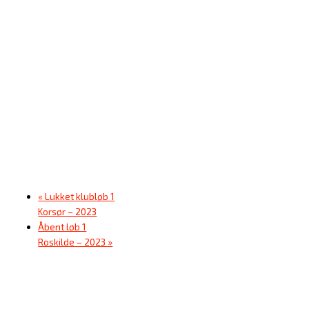
«
Lukket klubløb 1
Korsør – 2023
Åbent løb 1
Roskilde – 2023
»