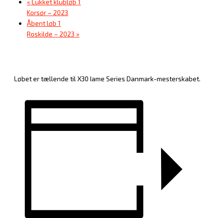
«
Lukket klubløb 1
Korsør – 2023
Åbent løb 1
Roskilde – 2023
»
Løbet er tællende til X30 Iame Series Danmark-mesterskabet.