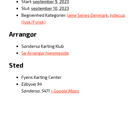
Start:
september 9, 2023
Slut:
september 10, 2023
Begivenhed Kategorier:
Iame Series Denmark
,
Jydecup
(Jysk/Fynsk)
Arrangør
Søndersø Karting Klub
Se Arrangør hjemmeside
Sted
Fyens Karting Center
Ejlbyvej 94
Søndersø
,
5471
+ Google Maps