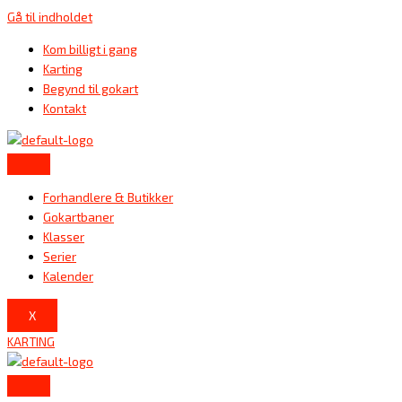
Gå til indholdet
Kom billigt i gang
Karting
Begynd til gokart
Kontakt
Forhandlere & Butikker
Gokartbaner
Klasser
Serier
Kalender
X
KARTING