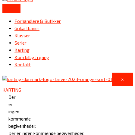
Forhandlere & Butikker
Gokartbaner
Klasser
Serier
Karting
Kom billigt i gang
Kontakt
X
KARTING
Der
er
ingen
kommende
begivenheder.
Der er ingen kommende begivenheder.