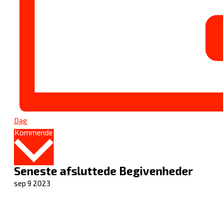
Dag
Vælg
Kommende
dato.
Seneste afsluttede Begivenheder
sep
9
2023