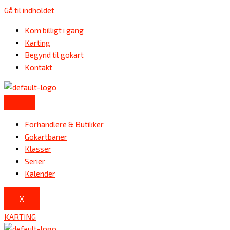
Gå til indholdet
Kom billigt i gang
Karting
Begynd til gokart
Kontakt
Forhandlere & Butikker
Gokartbaner
Klasser
Serier
Kalender
X
KARTING