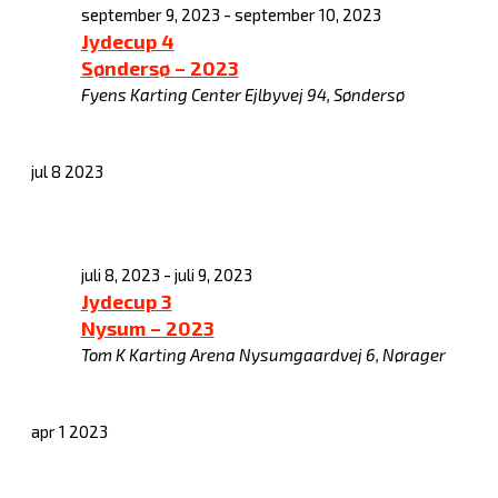
september 9, 2023
-
september 10, 2023
Jydecup 4
Søndersø – 2023
Fyens Karting Center
Ejlbyvej 94, Søndersø
jul
8
2023
juli 8, 2023
-
juli 9, 2023
Jydecup 3
Nysum – 2023
Tom K Karting Arena
Nysumgaardvej 6, Nørager
apr
1
2023