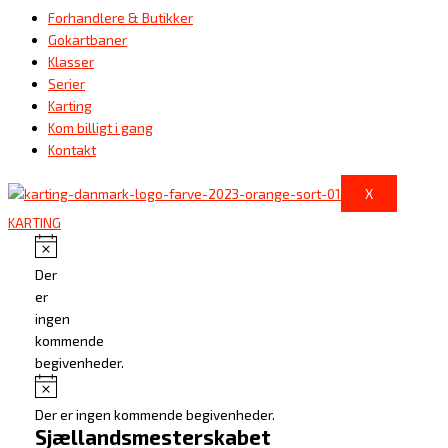
Forhandlere & Butikker
Gokartbaner
Klasser
Serier
Karting
Kom billigt i gang
Kontakt
X
KARTING
Notice
Der
er
ingen
kommende
begivenheder.
Notice
Der er ingen kommende begivenheder.
Sjællandsmesterskabet