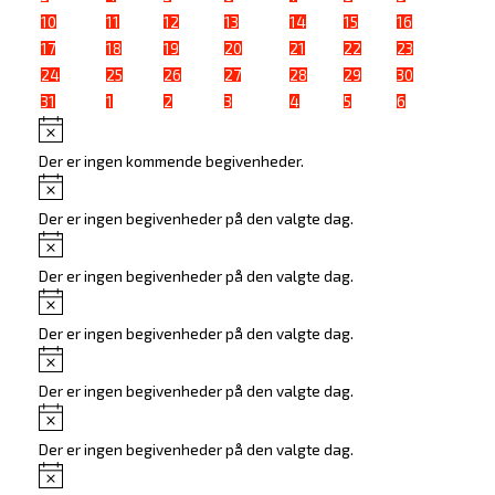
begivenheder
begivenheder
begivenheder
begivenheder
begivenheder
begivenheder
begivenheder
0
0
0
0
0
0
0
10
11
12
13
14
15
16
begivenheder
begivenheder
begivenheder
begivenheder
begivenheder
begivenheder
begivenheder
0
0
0
0
0
0
0
17
18
19
20
21
22
23
begivenheder
begivenheder
begivenheder
begivenheder
begivenheder
begivenheder
begivenheder
0
0
0
0
0
0
0
24
25
26
27
28
29
30
begivenheder
begivenheder
begivenheder
begivenheder
begivenheder
begivenheder
begivenheder
0
0
0
0
0
0
0
31
1
2
3
4
5
6
begivenheder
begivenheder
begivenheder
begivenheder
begivenheder
begivenheder
begivenheder
Notice
Der er ingen kommende begivenheder.
Notice
Der er ingen begivenheder på den valgte dag.
Notice
Der er ingen begivenheder på den valgte dag.
Notice
Der er ingen begivenheder på den valgte dag.
Notice
Der er ingen begivenheder på den valgte dag.
Notice
Der er ingen begivenheder på den valgte dag.
Notice