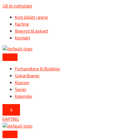
Gå til indholdet
Kom billigt i gang
Karting
Begynd til gokart
Kontakt
Forhandlere & Butikker
Gokartbaner
Klasser
Serier
Kalender
X
KARTING